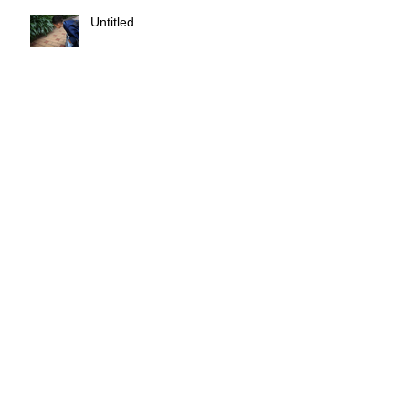
Untitled
2017 七五三 ご予約承り中！
meetsHANDはヘアドネーション
賛同サロンです
ホームページを開設しました！