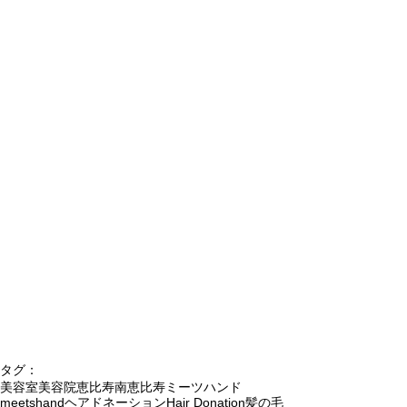
タグ：
美容室
美容院
恵比寿南
恵比寿
ミーツハンド
meetshand
ヘアドネーション
Hair Donation
髪の毛